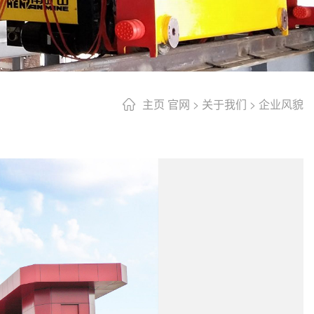
主页 官网
>
关于我们
>
企业风貌