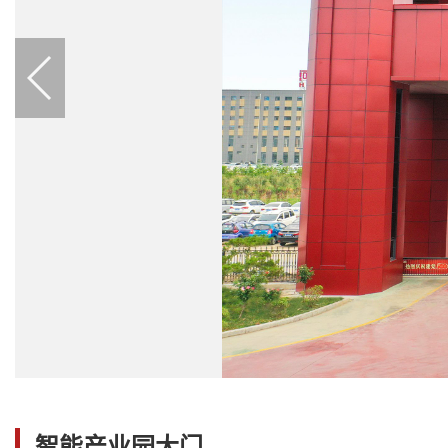
智能产业园大门