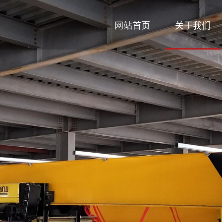
网站首页
关于我们