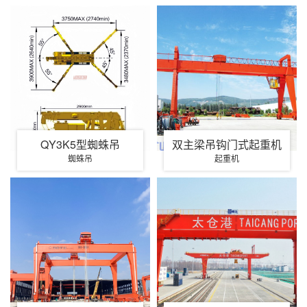
QY3K5型蜘蛛吊
双主梁吊钩门式起重机
蜘蛛吊
起重机