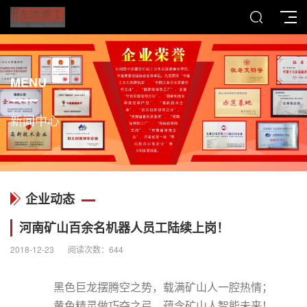
MENU
新闻中心
企业动态
河南矿山百余名机器人员工陆续上岗！
2018-12-23
阅读次数：
644
黑色巨龙摆腾空之势，载满矿山人一腔热情；
黄色精灵做巧夺之弓，蕴含矿山人智能未来！